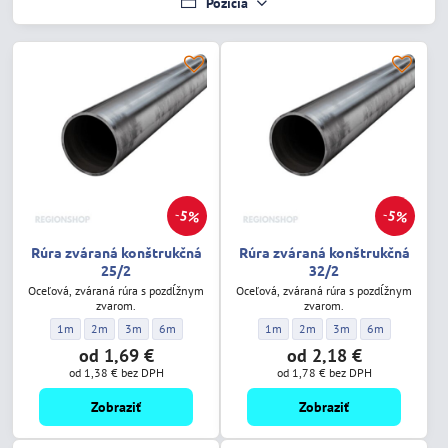
Pozícia
5%
5%
Rúra zváraná konštrukčná
Rúra zváraná konštrukčná
25/2
32/2
Oceľová, zváraná rúra s pozdĺžnym
Oceľová, zváraná rúra s pozdĺžnym
zvarom.
zvarom.
Rúra zváraná konštrukčná 25/2 - Dĺžka:
Rúra zváraná konštrukčná 25/2 - Dĺžka:
Rúra zváraná konštrukčná 25/2 - Dĺžka:
Rúra zváraná konštrukčná 25/2 - Dĺžka:
Rúra zváraná konštrukčná 32/2 - Dĺž
Rúra zváraná konštrukčná 32/
Rúra zváraná konštrukč
Rúra zváraná ko
1m
2m
3m
6m
1m
2m
3m
6m
od 1,69 €
od 2,18 €
od 1,38 €
bez DPH
od 1,78 €
bez DPH
Zobraziť
Zobraziť