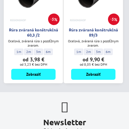
5%
5%
Rúra zváraná konštrukčná
Rúra zváraná konštrukčná
60,3 /2
89/3
Oceľová, zváraná rúra s pozdĺžnym
Oceľová, zváraná rúra s pozdĺžnym
zvarom.
zvarom.
Rúra zváraná konštrukčná 60,3 /2 - Dĺžka:
Rúra zváraná konštrukčná 60,3 /2 - Dĺžka:
Rúra zváraná konštrukčná 60,3 /2 - Dĺžka:
Rúra zváraná konštrukčná 60,3 /2 - Dĺžka:
Rúra zváraná konštrukčná 89/3 - Dĺž
Rúra zváraná konštrukčná 89/
Rúra zváraná konštrukč
Rúra zváraná ko
1m
2m
3m
6m
1m
2m
3m
6m
od 3,98 €
od 9,90 €
od 3,23 €
bez DPH
od 8,05 €
bez DPH
Zobraziť
Zobraziť
Newsletter