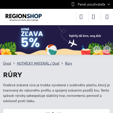
Panel používateľa
Úvod
HUTNÍCKY MATERIÁL / Oceľ
Rúry
RÚRY
Oceľová zváraná rúra je trubka vyrobená z oceľového plechu, ktorý je
tvarovaný do valcového profilu a spojený zváraním pozdĺž švu. Tento
spôsob výroby zabezpečuje stabilný tvar, rovnomernú pevnosť a
odolnosť proti tlaku.