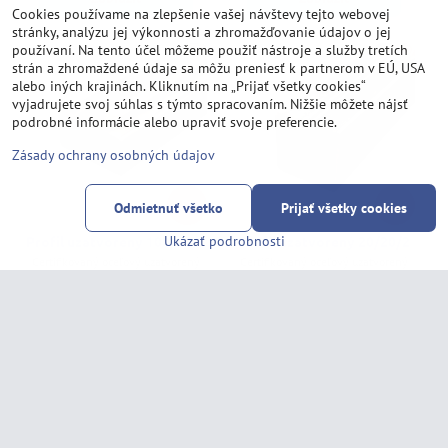
Cookies používame na zlepšenie vašej návštevy tejto webovej
stránky, analýzu jej výkonnosti a zhromažďovanie údajov o jej
používaní. Na tento účel môžeme použiť nástroje a služby tretích
strán a zhromaždené údaje sa môžu preniesť k partnerom v EÚ, USA
alebo iných krajinách. Kliknutím na „Prijať všetky cookies“
vyjadrujete svoj súhlas s týmto spracovaním. Nižšie môžete nájsť
podrobné informácie alebo upraviť svoje preferencie.
Zásady ochrany osobných údajov
5%
5%
Odmietnuť všetko
Prijať všetky cookies
Profil uzatvorený 100/60/3
Profil uzatvorený 20/20/2
Ukázať podrobnosti
Certifikovaný oceľový uzatvorený
Certifikovaný oceľový uzatvorený
profil (Jokel - Jakel) v akosti S235JR.
profil (Jokel - Jakel) v akosti S235JR
Profil uzatvorený 100/60/3 - Dĺžka:
Profil uzatvorený 20/20/2 - Dĺžka:
Profil uzatvorený 20/20/2 - D
Profil uzatvorený 20/20
Profil uzatvoren
6m
1m
2m
3m
6m
57,82 €
od 1,46 €
47,01 €
bez DPH
od 1,18 €
bez DPH
Zobraziť
Zobraziť