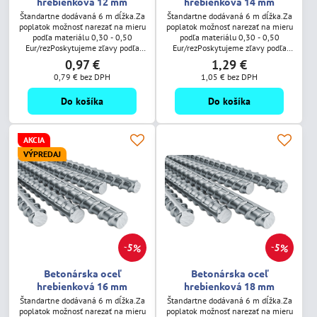
hrebienková 12 mm
hrebienková 14 mm
Štandartne dodávaná 6 m dĺžka.Za
Štandartne dodávaná 6 m dĺžka.Za
poplatok možnosť narezať na mieru
poplatok možnosť narezať na mieru
podľa materiálu 0,30 - 0,50
podľa materiálu 0,30 - 0,50
Eur/rezPoskytujeme zľavy podľa
Eur/rezPoskytujeme zľavy podľa
odobratého množstva.
odobratého množstva.
0,97 €
1,29 €
0,79 €
bez DPH
1,05 €
bez DPH
Do košíka
Do košíka
AKCIA
VÝPREDAJ
5%
5%
Betonárska oceľ
Betonárska oceľ
hrebienková 16 mm
hrebienková 18 mm
Štandartne dodávaná 6 m dĺžka.Za
Štandartne dodávaná 6 m dĺžka.Za
poplatok možnosť narezať na mieru
poplatok možnosť narezať na mieru