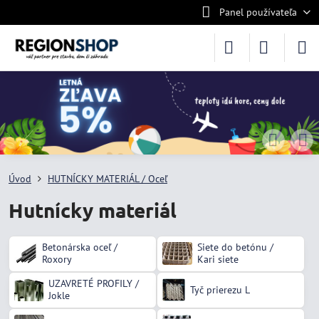
Panel používateľa
Úvod
HUTNÍCKY MATERIÁL / Oceľ
Hutnícky materiál
Betonárska oceľ /
Siete do betónu /
Roxory
Kari siete
UZAVRETÉ PROFILY /
Tyč prierezu L
Jokle