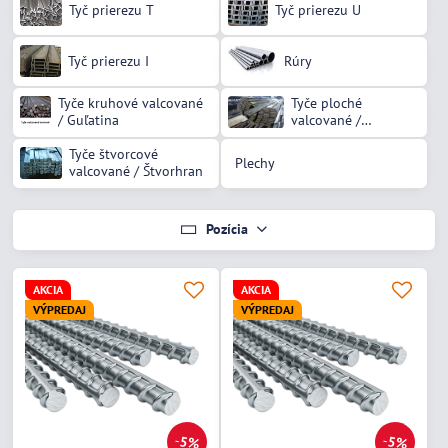
Tyč prierezu T
Tyč prierezu U
Tyč prierezu I
Rúry
Tyče kruhové valcované
Tyče ploché
/ Guľatina
valcované /
Pásovina
Tyče štvorcové
Plechy
valcované / Štvorhran
Pozícia
AKCIA
AKCIA
VÝPREDAJ
VÝPREDAJ
5%
5%