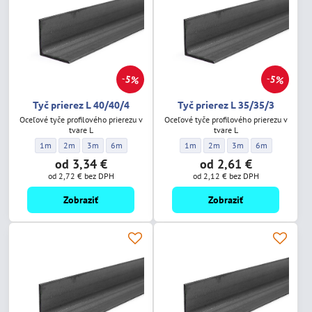
5%
5%
Tyč prierez L 40/40/4
Tyč prierez L 35/35/3
Oceľové tyče profilového prierezu v
Oceľové tyče profilového prierezu v
tvare L
tvare L
Tyč prierez L 40/40/4 - Dĺžka:
Tyč prierez L 40/40/4 - Dĺžka:
Tyč prierez L 40/40/4 - Dĺžka:
Tyč prierez L 40/40/4 - Dĺžka:
Tyč prierez L 35/35/3 - Dĺžka:
Tyč prierez L 35/35/3 - Dĺžka:
Tyč prierez L 35/35/3 -
Tyč prierez L 35
1m
2m
3m
6m
1m
2m
3m
6m
od 3,34 €
od 2,61 €
od 2,72 €
bez DPH
od 2,12 €
bez DPH
Zobraziť
Zobraziť