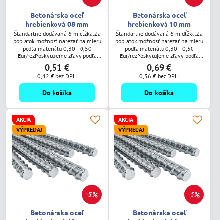
Betonárska oceľ
Betonárska oceľ
hrebienková 08 mm
hrebienková 10 mm
Štandartne dodávaná 6 m dĺžka.Za
Štandartne dodávaná 6 m dĺžka.Za
poplatok možnosť narezať na mieru
poplatok možnosť narezať na mieru
podľa materiálu 0,30 - 0,50
podľa materiálu 0,30 - 0,50
Eur/rezPoskytujeme zľavy podľa
Eur/rezPoskytujeme zľavy podľa
odobratého množstva.
odobratého množstva.
0,51 €
0,69 €
0,42 €
bez DPH
0,56 €
bez DPH
Do košíka
Do košíka
AKCIA
AKCIA
VÝPREDAJ
VÝPREDAJ
5%
5%
Betonárska oceľ
Betonárska oceľ