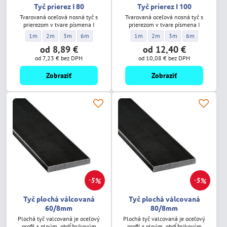
Tyč prierez I 80
Tyč prierez I 100
Tvarovaná oceľová nosná tyč s
Tvarovaná oceľová nosná tyč s
prierezom v tvare písmena I
prierezom v tvare písmena I
Tyč prierez I 80 - Dĺžka:
Tyč prierez I 80 - Dĺžka:
Tyč prierez I 80 - Dĺžka:
Tyč prierez I 80 - Dĺžka:
Tyč prierez I 100 - Dĺžka:
Tyč prierez I 100 - Dĺžka:
Tyč prierez I 100 - Dĺžk
Tyč prierez I 100
1m
2m
3m
6m
1m
2m
3m
6m
od 8,89 €
od 12,40 €
od 7,23 €
bez DPH
od 10,08 €
bez DPH
Zobraziť
Zobraziť
5%
5%
Tyč plochá válcovaná
Tyč plochá válcovaná
60/8mm
80/8mm
Plochá tyč valcovaná je oceľový
Plochá tyč valcovaná je oceľový
profil s plným, obdĺžnikovým
profil s plným, obdĺžnikovým