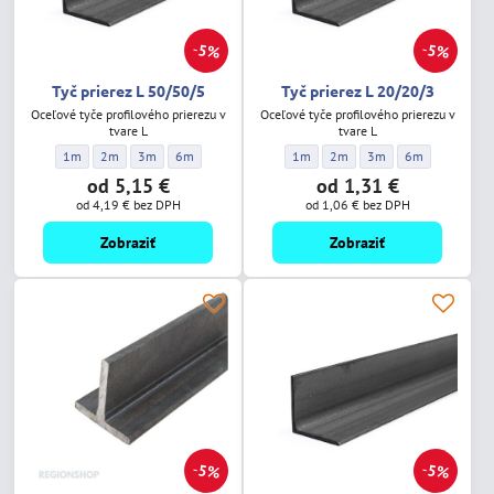
5%
5%
Tyč prierez L 50/50/5
Tyč prierez L 20/20/3
Oceľové tyče profilového prierezu v
Oceľové tyče profilového prierezu v
tvare L
tvare L
Tyč prierez L 50/50/5 - Dĺžka:
Tyč prierez L 50/50/5 - Dĺžka:
Tyč prierez L 50/50/5 - Dĺžka:
Tyč prierez L 50/50/5 - Dĺžka:
Tyč prierez L 20/20/3 - Dĺžka:
Tyč prierez L 20/20/3 - Dĺžka:
Tyč prierez L 20/20/3 -
Tyč prierez L 20
1m
2m
3m
6m
1m
2m
3m
6m
od 5,15 €
od 1,31 €
od 4,19 €
bez DPH
od 1,06 €
bez DPH
Zobraziť
Zobraziť
5%
5%