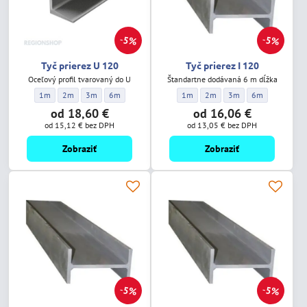
5%
5%
Tyč prierez U 120
Tyč prierez I 120
Oceľový profil tvarovaný do U
Štandartne dodávaná 6 m dĺžka
Tyč prierez U 120 - Dĺžka:
Tyč prierez U 120 - Dĺžka:
Tyč prierez U 120 - Dĺžka:
Tyč prierez U 120 - Dĺžka:
Tyč prierez I 120 - Dĺžka:
Tyč prierez I 120 - Dĺžka:
Tyč prierez I 120 - Dĺžk
Tyč prierez I 120
1m
2m
3m
6m
1m
2m
3m
6m
od 18,60 €
od 16,06 €
od 15,12 €
bez DPH
od 13,05 €
bez DPH
Zobraziť
Zobraziť
5%
5%