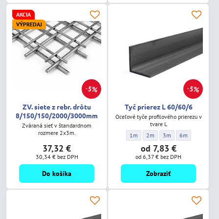
AKCIA
VÝPREDAJ
5%
5%
ZV. siete z rebr. drôtu
Tyč prierez L 60/60/6
8/150/150/2000/3000mm
Oceľové tyče profilového prierezu v
tvare L
Zváraná sieť v štandardnom
rozmere 2x3m.
Tyč prierez L 60/60/6 - Dĺžka:
Tyč prierez L 60/60/6 - Dĺžka:
Tyč prierez L 60/60/6 -
Tyč prierez L 60
1m
2m
3m
6m
37,32 €
od 7,83 €
30,34 €
bez DPH
od 6,37 €
bez DPH
Do košíka
Zobraziť