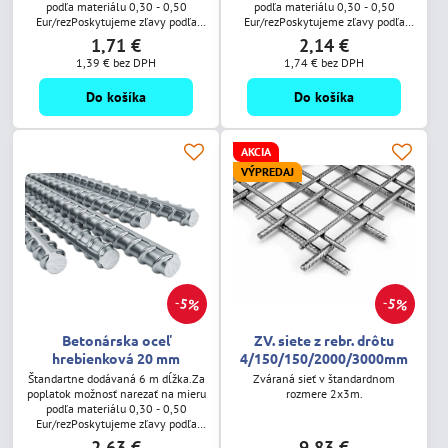
podľa materiálu 0,30 - 0,50
podľa materiálu 0,30 - 0,50
Eur/rezPoskytujeme zľavy podľa
Eur/rezPoskytujeme zľavy podľa
odobratého množstva.
odobratého množstva.
1,71 €
2,14 €
1,39 €
bez DPH
1,74 €
bez DPH
Do košíka
Do košíka
AKCIA
VÝPREDAJ
5%
5%
Betonárska oceľ
ZV. siete z rebr. drôtu
hrebienková 20 mm
4/150/150/2000/3000mm
Štandartne dodávaná 6 m dĺžka.Za
Zváraná sieť v štandardnom
poplatok možnosť narezať na mieru
rozmere 2x3m.
podľa materiálu 0,30 - 0,50
Eur/rezPoskytujeme zľavy podľa
odobratého množstva.
2,63 €
9,83 €