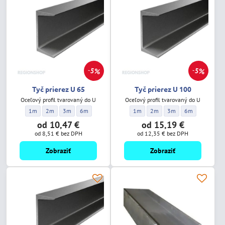
5%
5%
Tyč prierez U 65
Tyč prierez U 100
Oceľový profil tvarovaný do U
Oceľový profil tvarovaný do U
Tyč prierez U 65 - Dĺžka:
Tyč prierez U 65 - Dĺžka:
Tyč prierez U 65 - Dĺžka:
Tyč prierez U 65 - Dĺžka:
Tyč prierez U 100 - Dĺžka:
Tyč prierez U 100 - Dĺžka:
Tyč prierez U 100 - Dĺž
Tyč prierez U 10
1m
2m
3m
6m
1m
2m
3m
6m
od 10,47 €
od 15,19 €
od 8,51 €
bez DPH
od 12,35 €
bez DPH
Zobraziť
Zobraziť