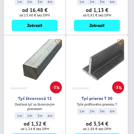
Tyč prierez L 100/100/8 - Dĺžka:
Tyč prierez L 100/100/8 - Dĺžka:
Tyč prierez L 100/100/8 - Dĺžka:
Tyč prierez L 100/100/8 - Dĺžka:
Tyč štvorcová 10 - Dĺžka:
Tyč štvorcová 10 - Dĺžka:
Tyč štvorcová 10 - Dĺžk
Tyč štvorcová 10
1m
2m
3m
6m
1m
2m
3m
6m
od 16,48 €
od 1,13 €
od 13,40 €
bez DPH
od 0,92 €
bez DPH
Zobraziť
Zobraziť
5%
5%
Tyč štvorcová 12
Tyč prierez T 30
Oceľová tyč so štvorcovým
Tyče profilového prierezu T
prierezom
Tyč prierez T 30 - Dĺžka:
Tyč prierez T 30 - Dĺžka:
Tyč prierez T 30 - Dĺžka
Tyč prierez T 30 
1m
2m
3m
6m
Tyč štvorcová 12 - Dĺžka:
Tyč štvorcová 12 - Dĺžka:
Tyč štvorcová 12 - Dĺžka:
Tyč štvorcová 12 - Dĺžka:
1m
2m
3m
6m
od 1,52 €
od 3,54 €
od 1,24 €
bez DPH
od 2,88 €
bez DPH