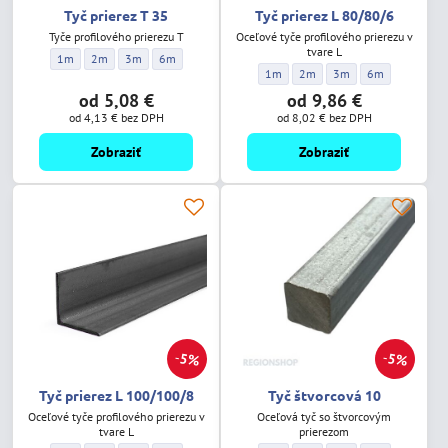
Tyč prierez T 35
Tyč prierez L 80/80/6
Tyče profilového prierezu T
Oceľové tyče profilového prierezu v
tvare L
Tyč prierez T 35 - Dĺžka:
Tyč prierez T 35 - Dĺžka:
Tyč prierez T 35 - Dĺžka:
Tyč prierez T 35 - Dĺžka:
1m
2m
3m
6m
Tyč prierez L 80/80/6 - Dĺžka:
Tyč prierez L 80/80/6 - Dĺžka:
Tyč prierez L 80/80/6 -
Tyč prierez L 80
1m
2m
3m
6m
od 5,08 €
od 9,86 €
od 4,13 €
bez DPH
od 8,02 €
bez DPH
Zobraziť
Zobraziť
5%
5%
Tyč prierez L 100/100/8
Tyč štvorcová 10
Oceľové tyče profilového prierezu v
Oceľová tyč so štvorcovým
tvare L
prierezom