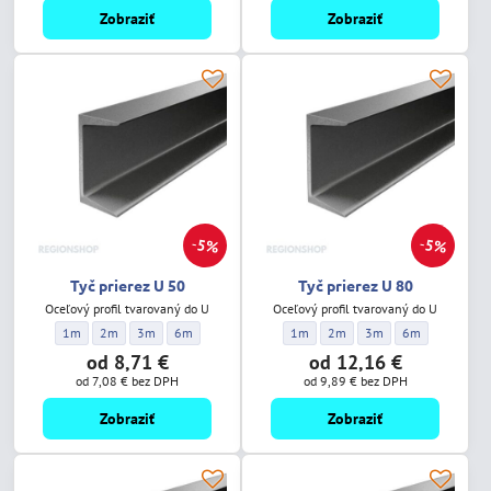
Zobraziť
Zobraziť
5%
5%
Tyč prierez U 50
Tyč prierez U 80
Oceľový profil tvarovaný do U
Oceľový profil tvarovaný do U
Tyč prierez U 50 - Dĺžka:
Tyč prierez U 50 - Dĺžka:
Tyč prierez U 50 - Dĺžka:
Tyč prierez U 50 - Dĺžka:
Tyč prierez U 80 - Dĺžka:
Tyč prierez U 80 - Dĺžka:
Tyč prierez U 80 - Dĺžka
Tyč prierez U 80 
1m
2m
3m
6m
1m
2m
3m
6m
od 8,71 €
od 12,16 €
od 7,08 €
bez DPH
od 9,89 €
bez DPH
Zobraziť
Zobraziť