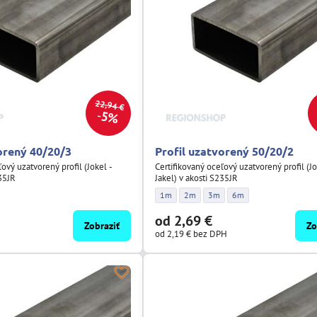
22,94 €
5%
orený 40/20/3
Profil uzatvorený 50/20/2
ľový uzatvorený profil (Jokel -
Certifikovaný oceľový uzatvorený profil (Jo
235JR
Jakel) v akosti S235JR
 40/20/3 - Dĺžka:
Profil uzatvorený 50/20/2 - Dĺžka:
Profil uzatvorený 50/20/2 - Dĺžka:
Profil uzatvorený 50/20/2 - Dĺ
Profil uzatvorený 50/20
1m
2m
3m
6m
od 2,69 €
Zobraziť
Zo
od 2,19 €
bez DPH