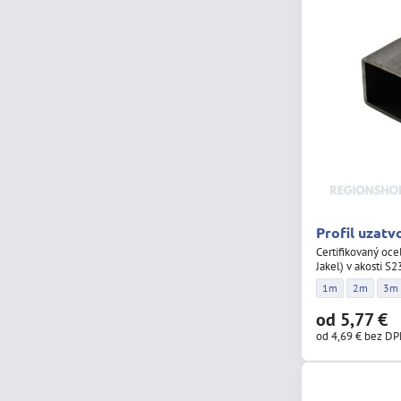
Profil uzatv
Certifikovaný oce
Jakel) v akosti S
Profil uzatvorený
Profil uza
Prof
1m
2m
3m
od 5,77 €
od 4,69 €
bez D