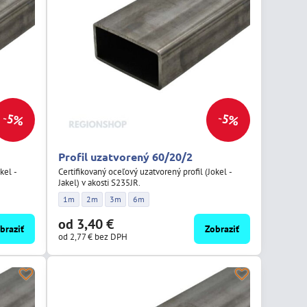
5%
5%
Profil uzatvorený 60/20/2
kel -
Certifikovaný oceľový uzatvorený profil (Jokel -
Jakel) v akosti S235JR.
žka:
/3 - Dĺžka:
Profil uzatvorený 60/20/2 - Dĺžka:
Profil uzatvorený 60/20/2 - Dĺžka:
Profil uzatvorený 60/20/2 - Dĺžka:
Profil uzatvorený 60/20/2 - Dĺžka:
1m
2m
3m
6m
od 3,40 €
braziť
Zobraziť
od 2,77 €
bez DPH