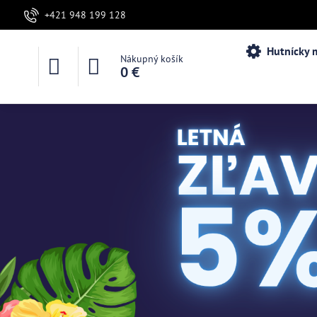
+421 948 199 128
Hutnícky m
Nákupný košík
0 €