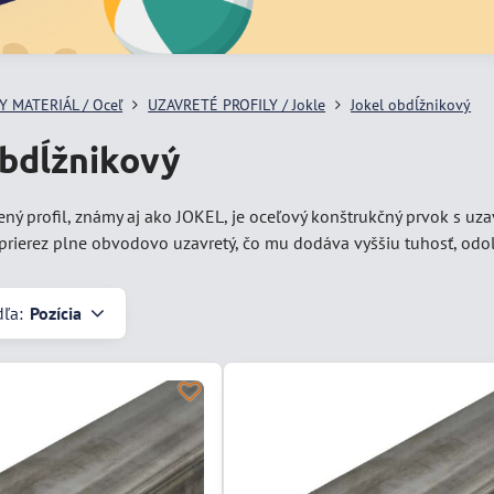
 MATERIÁL / Oceľ
UZAVRETÉ PROFILY / Jokle
Jokel obdĺžnikový
obdĺžnikový
ný profil, známy aj ako JOKEL, je oceľový konštrukčný prvok s uza
 prierez plne obvodovo uzavretý, čo mu dodáva vyššiu tuhosť, odo
dľa:
Pozícia