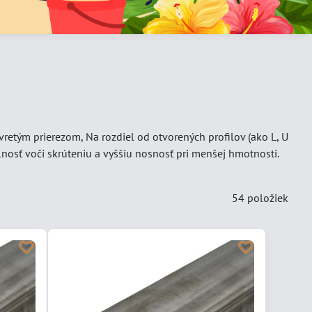
vretým prierezom, Na rozdiel od otvorených profilov (ako L, U
lnosť voči skrúteniu a vyššiu nosnosť pri menšej hmotnosti.
54
položiek