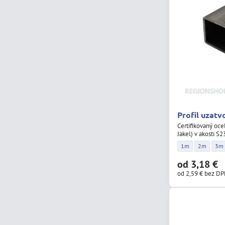
Profil uzatv
Certifikovaný oce
Jakel) v akosti S
Profil uzatvorený
Profil uza
Prof
1m
2m
3m
od 3,18 €
od 2,59 €
bez D