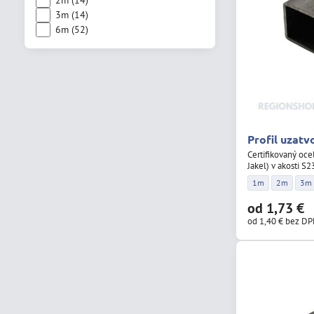
2m (14)
3m (14)
6m (52)
Profil uzatv
Certifikovaný oce
Jakel) v akosti S
Profil uzatvorený
Profil uza
Prof
1m
2m
3m
od 1,73 €
od 1,40 €
bez D