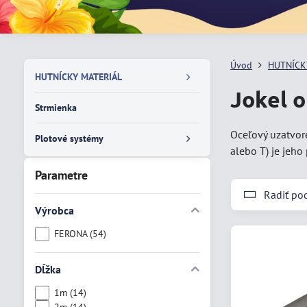
Úvod
HUTNÍCKY
HUTNÍCKY MATERIÁL
Jokel 
Strmienka
Oceľový uzatvore
Plotové systémy
alebo T) je jeho
Parametre
Radiť po
Výrobca
FERONA (54)
Dĺžka
1m (14)