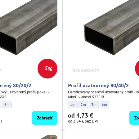
5%
orený 80/20/2
Profil uzatvorený 80/40/2
ľový uzatvorený profil (Jokel -
Certifikovaný oceľový uzatvorený profil (Jo
235JR
Jakel) v akosti S235JR
 80/20/2 - Dĺžka:
tvorený 80/20/2 - Dĺžka:
il uzatvorený 80/20/2 - Dĺžka:
Profil uzatvorený 80/20/2 - Dĺžka:
Profil uzatvorený 80/40/2 - Dĺžka:
Profil uzatvorený 80/40/2 - Dĺžka:
Profil uzatvorený 80/40/2 - Dĺ
Profil uzatvorený 80/40
6m
1m
2m
3m
6m
od 4,73 €
Zobraziť
Zo
PH
od 3,84 €
bez DPH