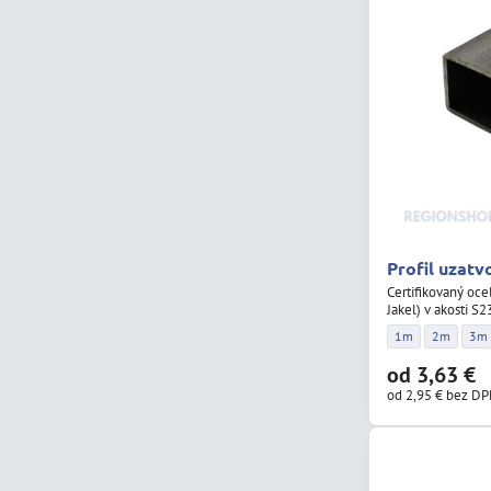
Profil uzatv
Certifikovaný oce
Jakel) v akosti S2
Profil uzatvorený
Profil uza
Prof
1m
2m
3m
od 3,63 €
od 2,95 €
bez D