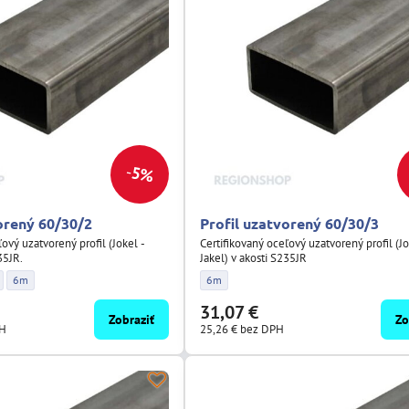
5%
orený 60/30/2
Profil uzatvorený 60/30/3
ľový uzatvorený profil (Jokel -
Certifikovaný oceľový uzatvorený profil (Jo
35JR.
Jakel) v akosti S235JR
 60/30/2 - Dĺžka:
tvorený 60/30/2 - Dĺžka:
il uzatvorený 60/30/2 - Dĺžka:
Profil uzatvorený 60/30/2 - Dĺžka:
Profil uzatvorený 60/30/3 - Dĺžka:
6m
6m
31,07 €
Zobraziť
Zo
PH
25,26 €
bez DPH