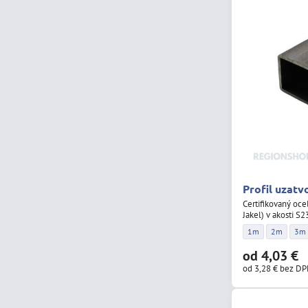
Profil uzatv
Certifikovaný oce
Jakel) v akosti S
Profil uzatvorený
Profil uza
Prof
1m
2m
3m
od 4,03 €
od 3,28 €
bez D