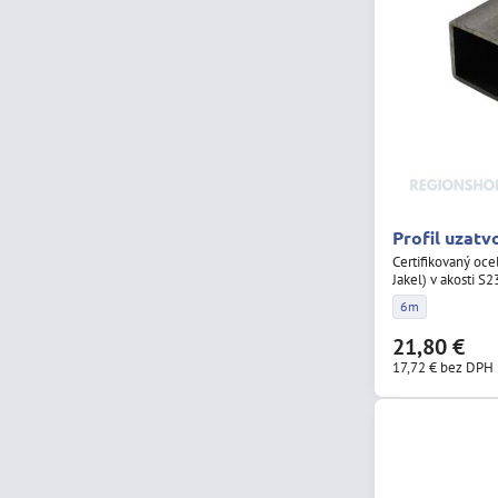
Profil uzatv
Certifikovaný oce
Jakel) v akosti S
Profil uzatvorený
6m
21,80 €
17,72 €
bez DPH