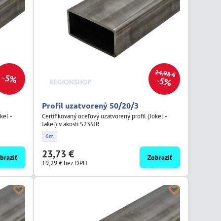
24,98 €
5%
5%
Profil uzatvorený 50/20/3
kel -
Certifikovaný oceľový uzatvorený profil (Jokel -
Jakel) v akosti S235JR
žka:
/2 - Dĺžka:
Profil uzatvorený 50/20/3 - Dĺžka:
6m
23,73 €
braziť
Zobraziť
19,29 €
bez DPH