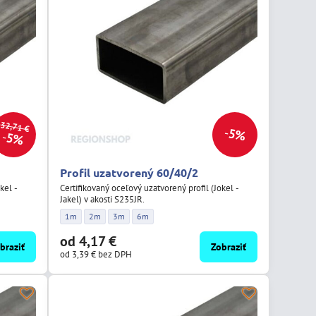
32,71 €
5%
5%
Profil uzatvorený 60/40/2
kel -
Certifikovaný oceľový uzatvorený profil (Jokel -
Jakel) v akosti S235JR.
Profil uzatvorený 60/40/2 - Dĺžka:
Profil uzatvorený 60/40/2 - Dĺžka:
Profil uzatvorený 60/40/2 - Dĺžka:
Profil uzatvorený 60/40/2 - Dĺžka:
1m
2m
3m
6m
od 4,17 €
braziť
Zobraziť
od 3,39 €
bez DPH