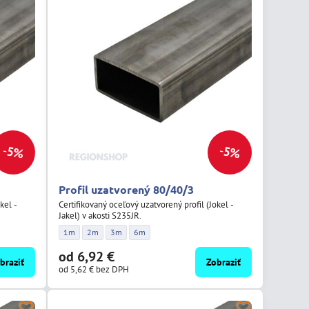
5%
5%
Profil uzatvorený 80/40/3
kel -
Certifikovaný oceľový uzatvorený profil (Jokel -
Jakel) v akosti S235JR.
žka:
/2 - Dĺžka:
Profil uzatvorený 80/40/3 - Dĺžka:
Profil uzatvorený 80/40/3 - Dĺžka:
Profil uzatvorený 80/40/3 - Dĺžka:
Profil uzatvorený 80/40/3 - Dĺžka:
1m
2m
3m
6m
od 6,92 €
braziť
Zobraziť
od 5,62 €
bez DPH