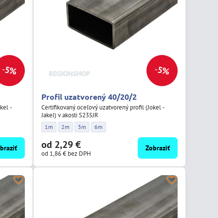
5%
5%
Profil uzatvorený 40/20/2
kel -
Certifikovaný oceľový uzatvorený profil (Jokel -
Jakel) v akosti S235JR
žka:
/2 - Dĺžka:
Profil uzatvorený 40/20/2 - Dĺžka:
Profil uzatvorený 40/20/2 - Dĺžka:
Profil uzatvorený 40/20/2 - Dĺžka:
Profil uzatvorený 40/20/2 - Dĺžka:
1m
2m
3m
6m
od 2,29 €
braziť
Zobraziť
od 1,86 €
bez DPH