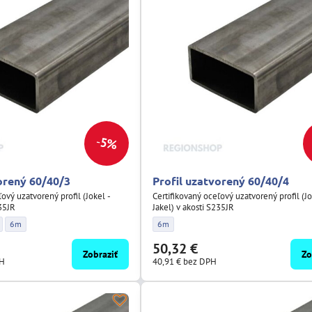
5%
orený 60/40/3
Profil uzatvorený 60/40/4
ľový uzatvorený profil (Jokel -
Certifikovaný oceľový uzatvorený profil (Jo
235JR
Jakel) v akosti S235JR
 60/40/3 - Dĺžka:
tvorený 60/40/3 - Dĺžka:
il uzatvorený 60/40/3 - Dĺžka:
Profil uzatvorený 60/40/3 - Dĺžka:
Profil uzatvorený 60/40/4 - Dĺžka:
6m
6m
50,32 €
Zobraziť
Zo
PH
40,91 €
bez DPH