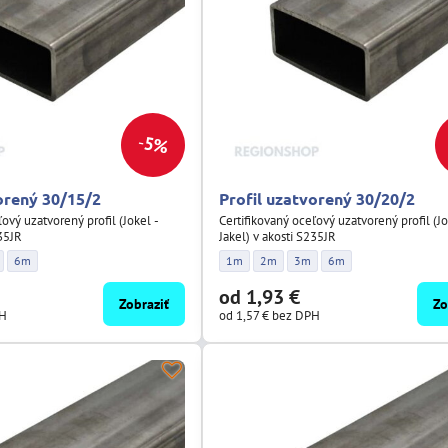
5%
orený 30/15/2
Profil uzatvorený 30/20/2
ľový uzatvorený profil (Jokel -
Certifikovaný oceľový uzatvorený profil (Jo
235JR
Jakel) v akosti S235JR
 30/15/2 - Dĺžka:
tvorený 30/15/2 - Dĺžka:
il uzatvorený 30/15/2 - Dĺžka:
Profil uzatvorený 30/15/2 - Dĺžka:
Profil uzatvorený 30/20/2 - Dĺžka:
Profil uzatvorený 30/20/2 - Dĺžka:
Profil uzatvorený 30/20/2 - Dĺ
Profil uzatvorený 30/20
6m
1m
2m
3m
6m
od 1,93 €
Zobraziť
Zo
PH
od 1,57 €
bez DPH