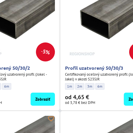
5%
orený 50/30/2
Profil uzatvorený 50/30/3
ľový uzatvorený profil (Jokel -
Certifikovaný oceľový uzatvorený profil (Jo
235JR
Jakel) v akosti S235JR
 50/30/2 - Dĺžka:
tvorený 50/30/2 - Dĺžka:
il uzatvorený 50/30/2 - Dĺžka:
Profil uzatvorený 50/30/2 - Dĺžka:
Profil uzatvorený 50/30/3 - Dĺžka:
Profil uzatvorený 50/30/3 - Dĺžka:
Profil uzatvorený 50/30/3 - Dĺ
Profil uzatvorený 50/30
6m
1m
2m
3m
6m
od 4,65 €
Zobraziť
Zo
PH
od 3,78 €
bez DPH