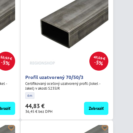
52,97 €
47,19 €
5%
5%
Profil uzatvorený 70/50/3
kel -
Certifikovaný oceľový uzatvorený profil (Jokel -
Jakel) v akosti S235JR
Profil uzatvorený 70/50/3 - Dĺžka:
6m
44,83 €
braziť
Zobraziť
36,45 €
bez DPH