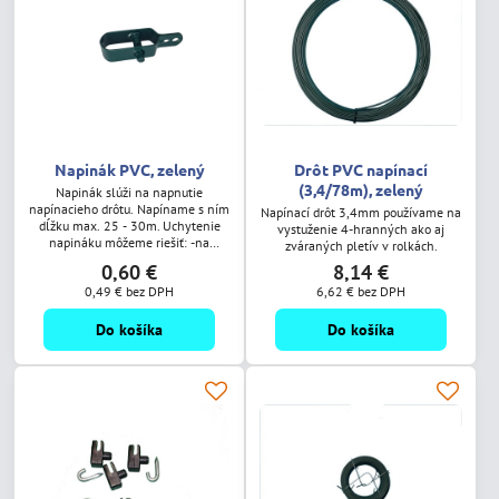
Napinák PVC, zelený
Drôt PVC napínací
(3,4/78m), zelený
Napinák slúži na napnutie
napínacieho drôtu. Napíname s ním
Napínací drôt 3,4mm používame na
dĺžku max. 25 - 30m. Uchytenie
vystuženie 4-hranných ako aj
napináku môžeme riešiť: -na
zváraných pletív v rolkách.
napínací drôt cca. 30 cm od stĺpika -
0,60 €
8,14 €
pomocou objímky
0,49 €
bez DPH
6,62 €
bez DPH
Do košíka
Do košíka