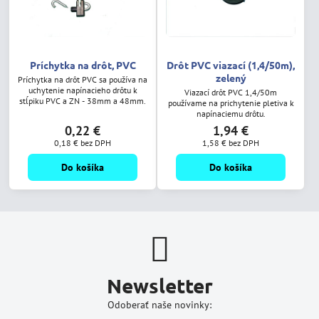
Príchytka na drôt, PVC
Drôt PVC viazací (1,4/50m),
zelený
Príchytka na drôt PVC sa používa na
uchytenie napínacieho drôtu k
Viazací drôt PVC 1,4/50m
stĺpiku PVC a ZN - 38mm a 48mm.
používame na prichytenie pletiva k
napínaciemu drôtu.
0,22 €
1,94 €
0,18 €
bez DPH
1,58 €
bez DPH
Do košíka
Do košíka
Newsletter
Odoberať naše novinky: