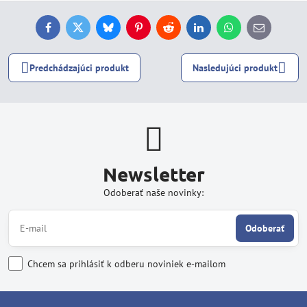
Facebook
Twitter
Bluesky
Pinterest
Reddit
LinkedIn
WhatsApp
E-
mail
Predchádzajúci produkt
Nasledujúci produkt
Newsletter
Odoberať naše novinky:
Odoberať
Chcem sa prihlásiť k odberu noviniek e-mailom