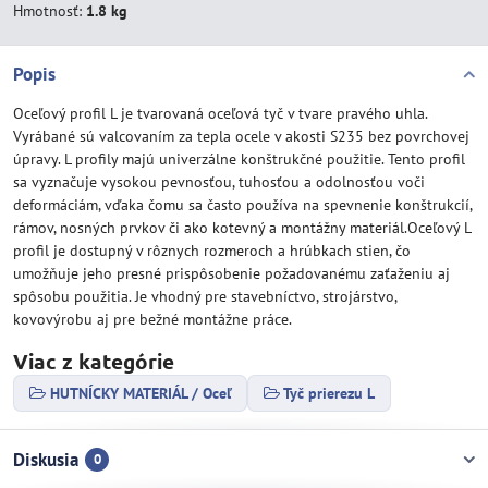
Hmotnosť:
1.8 kg
Popis
Oceľový profil L je tvarovaná oceľová tyč v tvare pravého uhla.
Vyrábané sú valcovaním za tepla ocele v akosti S235 bez povrchovej
úpravy. L profily majú univerzálne konštrukčné použitie. Tento profil
sa vyznačuje vysokou pevnosťou, tuhosťou a odolnosťou voči
deformáciám, vďaka čomu sa často používa na spevnenie konštrukcií,
rámov, nosných prvkov či ako kotevný a montážny materiál.Oceľový L
profil je dostupný v rôznych rozmeroch a hrúbkach stien, čo
umožňuje jeho presné prispôsobenie požadovanému zaťaženiu aj
spôsobu použitia. Je vhodný pre stavebníctvo, strojárstvo,
kovovýrobu aj pre bežné montážne práce.
Viac z kategórie
HUTNÍCKY MATERIÁL / Oceľ
Tyč prierezu L
Diskusia
0