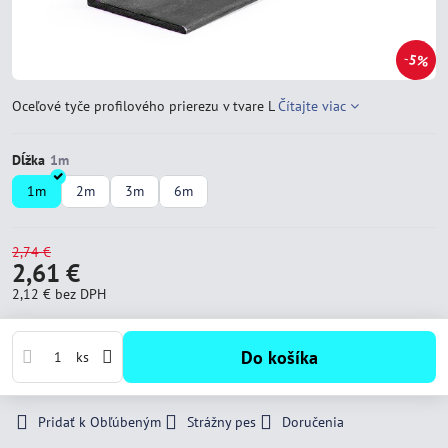
5%
Oceľové tyče profilového prierezu v tvare L
Čítajte viac
Dĺžka
1m
2m
3m
6m
2,74 €
2,61 €
2,12 €
bez DPH
Do košíka
ks
Pridať k Obľúbeným
Strážny pes
Doručenia