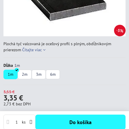
5%
Plochá tyč valcovaná je oceľový profil s plným, obdĺžnikovým
prierezom
Čítajte viac
Dĺžka
1m
2m
3m
6m
3,53 €
3,35 €
2,73 €
bez DPH
Do košíka
ks