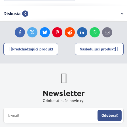
Diskusia
0
Facebook
Twitter
Bluesky
Pinterest
Reddit
LinkedIn
WhatsApp
E-
mail
Predchádzajúci produkt
Nasledujúci produkt
Newsletter
Odoberať naše novinky:
Odoberať