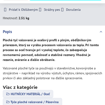
Pridať k Obľúbeným
Strážny pes
Doručenia
Hmotnosť:
2.51 kg
Popis
Plochá tyč valcovaná je oceľový profil s plným, obdĺžnikovým
prierezom, ktorý sa vyrába procesom valcovania za tepla. Pri tomto
procese sa oceľ tvaruje pri vysokej teplote, čo zabezpečuje
rovnomernú pevnosť, odolnosť a stabilné rozmery. Vhodné je
rezanie, zváranie a ďalšie obrábanie.
Valcované ploché tyče sa používajú v stavebníctve, kovovýrobe a
strojárstve – napríklad na výrobu výstuh, úchytov, rámov, spojovacích
prvkov či ako základný polotovar na ďalšie spracovanie.
Viac z kategórie
HUTNÍCKY MATERIÁL / Oceľ
Tyče ploché valcované / Pásovina