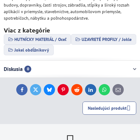
budovy, dopravníky, časti strojov, zábradlia, stĺpiky a široký rozsah
aplikácií v priemysle, stavebníctve, automobilovom priemysle,
spotrebičoch, nábytku a poľnohospodárstve.
Viac z kategórie
HUTNÍCKY MATERIÁL / Oceľ
UZAVRETÉ PROFILY / Jokle
Jokel obdĺžnikový
Diskusia
0
Facebook
Twitter
Bluesky
Pinterest
Reddit
LinkedIn
WhatsApp
E-
mail
Nasledujúci produkt