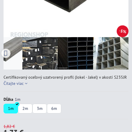
5%
Certifikovaný oceľový uzatvorený profil (Jokel - Jakel) v akosti S235JR
Čítajte viac
Dĺžka
1m
2m
3m
6m
1,82 €