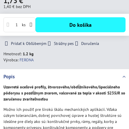
1,73 €
1,40 €
bez DPH
Do košíka
ks
Pridať k Obľúbeným
Strážny pes
Doručenia
Hmotnosť:
1.2 kg
Výrobca:
FERONA
Popis
Uzavreté oceľové profily, štvorcového/obdĺžnikového/špeciálneho
pôdorysu s pozdĺžnym zvarom, valcované za tepla v akosti S235JR so
zaručenou zvariteľnosťou
Možno ich použiť pre širokú škálu mechanických aplikácií. Vďaka
úzkym toleranciám, dobrej povrchovej úprave a hustej štruktúre sú
ideálne pre diely ako sú: konštrukčné prvky, rámy, regály, korby a
komponenty prívesov, konštrukčné komponenty a podpery pre