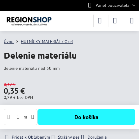
Panel používateľa
Úvod
HUTNÍCKY MATERIÁL / Oceľ
Delenie materiálu
delenie materiálu nad 50 mm
0,37 €
0,35 €
0,29 €
bez DPH
Do košíka
m
Pridať k Obľúbeným
Strážny pes
Doručenia