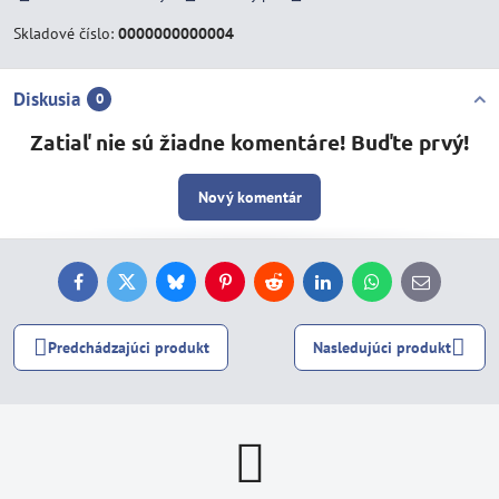
Skladové číslo:
0000000000004
Diskusia
0
Zatiaľ nie sú žiadne komentáre! Buďte prvý!
Nový komentár
Facebook
Twitter
Bluesky
Pinterest
Reddit
LinkedIn
WhatsApp
E-
mail
Predchádzajúci produkt
Nasledujúci produkt