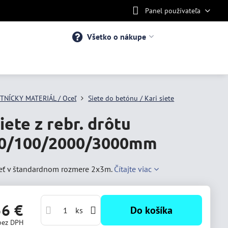
Panel používateľa
Všetko o nákupe
TNÍCKY MATERIÁL / Oceľ
Siete do betónu / Kari siete
iete z rebr. drôtu
00/100/2000/3000mm
ieť v štandardnom rozmere 2x3m.
Čítajte viac
56 €
Do košíka
ks
bez DPH