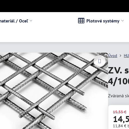
ateriál / Oceľ
Plotové systémy
Úvod
HU
ZV. s
4/1
Zváraná s
15,33 €
14,
11,84 €