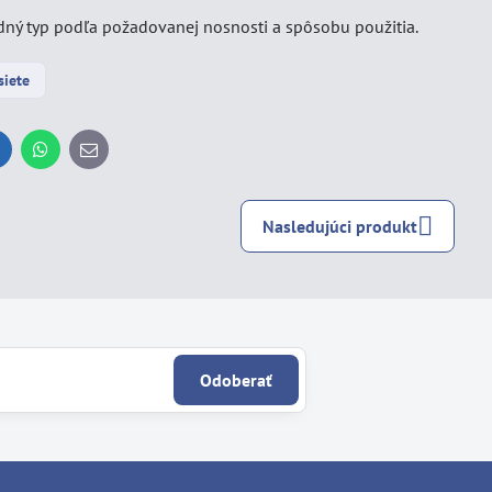
dný typ podľa požadovanej nosnosti a spôsobu použitia.
siete
inkedIn
WhatsApp
E-
mail
Nasledujúci produkt
Odoberať