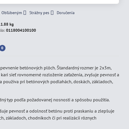
 k Obľúbeným
Strážny pes
Doručenia
11.88 kg
slo:
0118004100100
0
na zpevnenie betónových plôch. Štandardný rozmer je 2x3m,
 kari sieť rovnomerné rozloženie zaťaženia, zvyšuje pevnosť a
 sa používa pri betónových podlahách, doskách, základoch,
dný typ podľa požadovanej nosnosti a spôsobu použitia.
yšuje pevnosť a odolnosť betónu proti praskaniu a zlepšuje
h, základoch, chodníkoch či pri realizácii rôznych