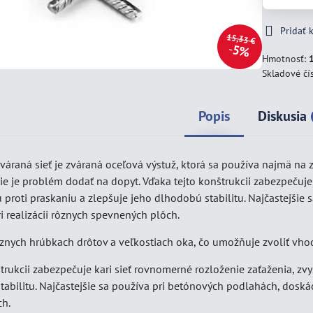
Pridať
15,33 €
5%
Hmotnosť:
Skladové čí
Popis
Diskusia
 zváraná sieť je zváraná oceľová výstuž, ktorá sa používa najmä 
ie je problém dodať na dopyt. Vďaka tejto konštrukcii zabezpečuje
proti praskaniu a zlepšuje jeho dlhodobú stabilitu. Najčastejšie
i realizácii rôznych spevnených plôch.
ôznych hrúbkach drôtov a veľkostiach oka, čo umožňuje zvoliť vho
trukcii zabezpečuje kari sieť rovnomerné rozloženie zaťaženia, zv
abilitu. Najčastejšie sa používa pri betónových podlahách, doskác
ch.