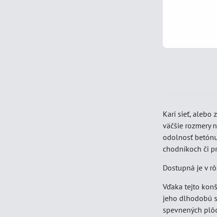
Kari sieť, alebo
väčšie rozmery n
odolnosť betónu 
chodníkoch či pr
Dostupná je v r
Vďaka tejto konš
jeho dlhodobú st
spevnených plô