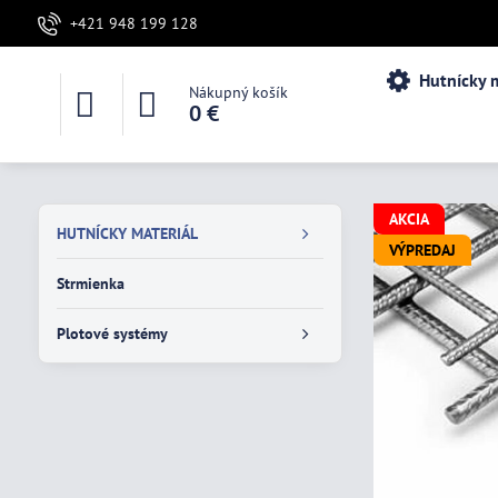
+421 948 199 128
Hutnícky m
Nákupný košík
0 €
AKCIA
HUTNÍCKY MATERIÁL
VÝPREDAJ
Strmienka
Plotové systémy