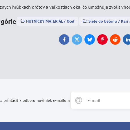
ôznych hrúbkach drôtov a veľkostiach oka, čo umožňuje zvoliť vho
egórie
HUTNÍCKY MATERIÁL / Oceľ
Siete do betónu / Kari 
Facebook
Twitter
Bluesky
Pinterest
Reddit
L
a prihlásiť k odberu noviniek e-mailom