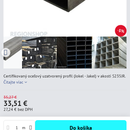
5%
Certifikovaný oceľový uzatvorený profil (Jokel - Jakel) v akosti S235JR.
Čítajte viac
35,27 €
33,51 €
27,24 €
bez DPH
Do košíka
m