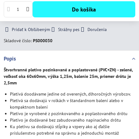
Do košíka
Pridať k Obľúbeným
Strážny pes
Doručenia
Skladové číslo:
PS000030
Popis
Štvorhranné pletivo pozinkované a poplastované (PVC+ZN) - zelené,
veľkosť oka 60x60mm, výška 1,25m, balenie 25m, priemer drôtu je
2,5mm
Pletivá doodávame jedine od overených, dlhoročných výrobcov.
Pletivá sa dodávajú v rolkách v štandardnom balení alebo v
kompaktnom balení
Pletivo je vyrobené z pozinkovaného a poplastovaného drôtu
Pletivo je dodávané bez zabudovaného napínacieho drôtu
Ku pletivu sa dodávajú stĺpiky a vzpery ako aj ďalšie
príslušenstvo potrebné na správnu a jednoduchú montáž