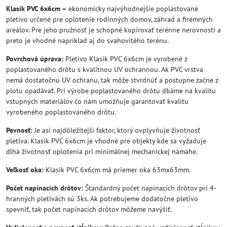
Klasik PVC 6x6cm –
ekonomicky najvýhodnejšie poplastované
pletivo určené pre oplotenie rodinných domov, záhrad a firemných
areálov. Pre jeho pružnosť je schopné kopírovať terénne nerovnosti a
preto je vhodné napríklad aj do svahovitého terénu.
Povrchová úprava:
Pletivo Klasik PVC 6x6cm je vyrobené z
poplastovaného drôtu s kvalitnou UV ochrannou. Ak PVC vrstva
nemá dostatočnú UV ochranu, tak môže stvrdnúť a postupne začne z
plotu opadávať. Pri výrobe poplastovaného drôtu dbáme na kvalitu
vstupných materiálov čo nám umožňuje garantovať kvalitu
vyrobeného poplastovaného drôtu.
Pevnosť:
Je asi najdôležitejší faktor, ktorý ovplyvňuje životnosť
pletiva. Klasik PVC 6x6cm je vhodné pre objekty kde sa vyžaduje
dlhá životnosť oplotenia pri minimálnej mechanickej námahe.
Veľkosť oka:
Klasik PVC 6x6cm má priemer oka 63mx63mm.
Počet napínacích drôtov:
Štandardný počet napínacích drôtov pri 4-
hranných pletivách sú 3ks. Ak potrebujeme dodatočne pletivo
spevniť, tak počet napínacích drôtov môžeme navýšiť.