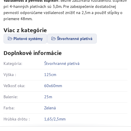
Vzdialenosť a pevnosť stĺpikov:
Bežne zaužívaná vzdialenosť stĺpikov
pri 4-hanných pletivách sú 3,0m. Pre zabezpečenie dostatočnej
pevnosti odporúčame vzdialenosť znížiť na 2,5m a použiť stĺpiky o
priemere 48mm.
Viac z kategórie
Plotové systémy
Štvorhranné pletivá
Doplnkové informácie
Kategória:
Štvorhranné pletivá
Výška :
125cm
Veľkosť oka:
60x60mm
Balenie:
25m
Farba:
Zelená
Hrúbka drôtu :
1,65/2,5mm