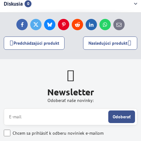
Diskusia
0
Facebook
Twitter
Bluesky
Pinterest
Reddit
LinkedIn
WhatsApp
E-
mail
Predchádzajúci produkt
Nasledujúci produkt
Newsletter
Odoberať naše novinky:
Odoberať
Chcem sa prihlásiť k odberu noviniek e-mailom