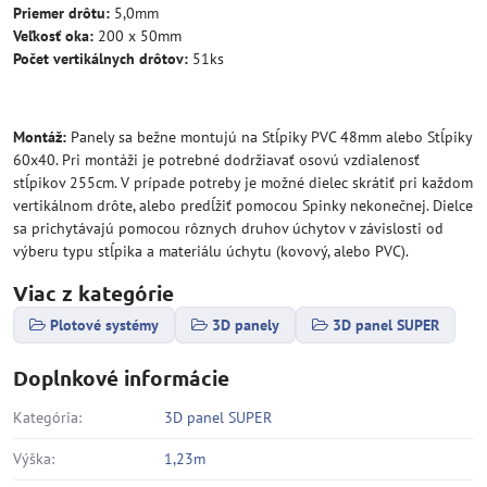
Priemer drôtu:
5,0mm
Veľkosť oka:
200 x 50mm
Počet vertikálnych drôtov:
51ks
Montáž:
Panely sa bežne montujú na Stĺpiky PVC 48mm alebo Stĺpiky
60x40. Pri montáži je potrebné dodržiavať osovú vzdialenosť
stĺpikov 255cm. V prípade potreby je možné dielec skrátiť pri každom
vertikálnom drôte, alebo predĺžiť pomocou Spinky nekonečnej. Dielce
sa prichytávajú pomocou rôznych druhov úchytov v závislosti od
výberu typu stĺpika a materiálu úchytu (kovový, alebo PVC).
Viac z kategórie
Plotové systémy
3D panely
3D panel SUPER
Doplnkové informácie
Kategória:
3D panel SUPER
Výška:
1,23m