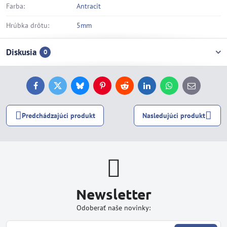
Farba:
Antracit
Hrúbka drôtu:
5mm
Diskusia
0
Facebook
Twitter
Bluesky
Pinterest
Reddit
LinkedIn
WhatsApp
E-
mail
Predchádzajúci produkt
Nasledujúci produkt
Newsletter
Odoberať naše novinky: