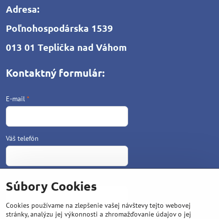
Adresa:
Poľnohospodárska 1539
013 01 Teplička nad Váhom
Kontaktný formulár:
E-mail
*
Váš telefón
Text
*
Súbory Cookies
Cookies používame na zlepšenie vašej návštevy tejto webovej
stránky, analýzu jej výkonnosti a zhromažďovanie údajov o jej