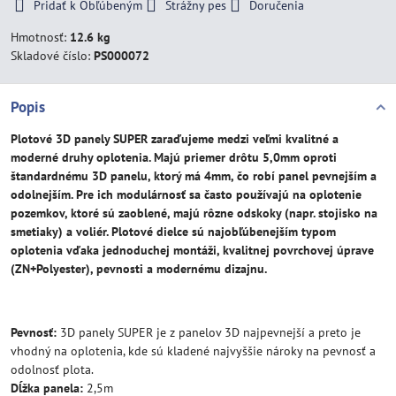
Pridať k Obľúbeným
Strážny pes
Doručenia
Hmotnosť:
12.6 kg
Skladové číslo:
PS000072
Popis
Plotové 3D panely SUPER zaraďujeme medzi veľmi kvalitné a
moderné druhy oplotenia. Majú priemer drôtu 5,0mm oproti
štandardnému 3D panelu, ktorý má 4mm, čo robí panel pevnejším a
odolnejším. Pre ich modulárnosť sa často používajú na oplotenie
pozemkov, ktoré sú zaoblené, majú rôzne odskoky (napr. stojisko na
smetiaky) a voliér. Plotové dielce sú najobľúbenejším typom
oplotenia vďaka jednoduchej montáži, kvalitnej povrchovej úprave
(ZN+Polyester), pevnosti a modernému dizajnu.
Pevnosť:
3D panely SUPER je z panelov 3D najpevnejší a preto je
vhodný na oplotenia, kde sú kladené najvyššie nároky na pevnosť a
odolnosť plota.
Dĺžka panela:
2,5m