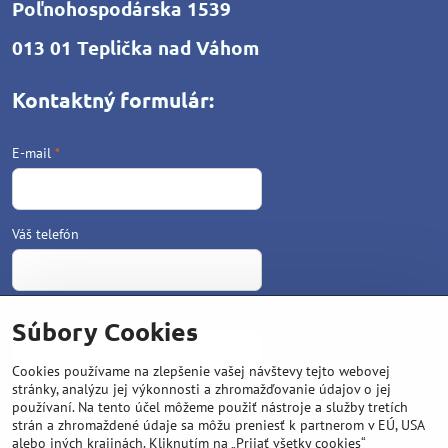
Poľnohospodárska 1539
013 01 Teplička nad Váhom
Kontaktný formulár:
E-mail
*
Váš telefón
Text
*
Súbory Cookies
Cookies používame na zlepšenie vašej návštevy tejto webovej
stránky, analýzu jej výkonnosti a zhromažďovanie údajov o jej
používaní. Na tento účel môžeme použiť nástroje a služby tretích
strán a zhromaždené údaje sa môžu preniesť k partnerom v EÚ, USA
alebo iných krajinách. Kliknutím na „Prijať všetky cookies“