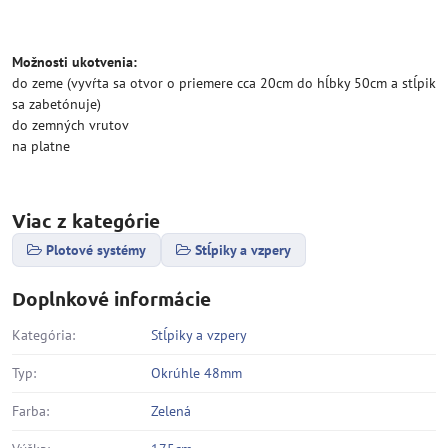
Možnosti ukotvenia:
do zeme (vyvŕta sa otvor o priemere cca 20cm do hĺbky 50cm a stĺpik
sa zabetónuje)
do zemných vrutov
na platne
Viac z kategórie
Plotové systémy
Stĺpiky a vzpery
Doplnkové informácie
Kategória:
Stĺpiky a vzpery
Typ:
Okrúhle 48mm
Farba:
Zelená