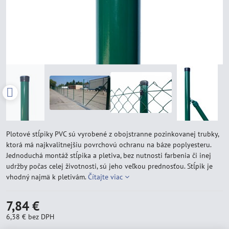
Plotové stĺpiky PVC sú vyrobené z obojstranne pozinkovanej trubky,
ktorá má najkvalitnejšiu povrchovú ochranu na báze poplyesteru.
Jednoduchá montáž stĺpika a pletiva, bez nutnosti farbenia či inej
udržby počas celej životnosti, sú jeho veľkou prednosťou. Stĺpik je
vhodný najmä k pletivám.
Čítajte viac
7,84 €
6,38 €
bez DPH