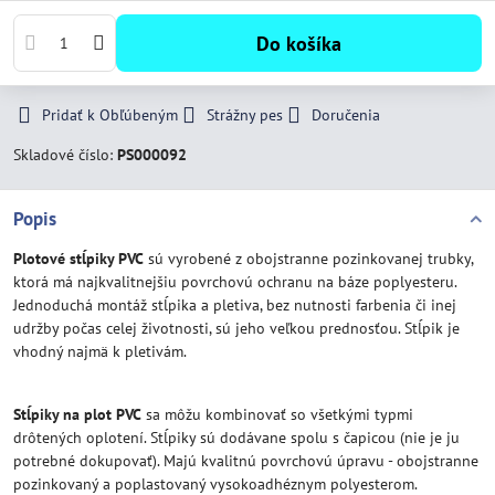
Do košíka
Pridať k Obľúbeným
Strážny pes
Doručenia
Skladové číslo:
PS000092
Popis
Plotové stĺpiky PVC
sú vyrobené z obojstranne pozinkovanej trubky,
ktorá má najkvalitnejšiu povrchovú ochranu na báze poplyesteru.
Jednoduchá montáž stĺpika a pletiva, bez nutnosti farbenia či inej
udržby počas celej životnosti, sú jeho veľkou prednosťou. Stĺpik je
vhodný najmä k pletivám.
Stĺpiky na plot PVC
sa môžu kombinovať so všetkými typmi
drôtených oplotení. Stĺpiky sú dodávane spolu s čapicou (nie je ju
potrebné dokupovať). Majú kvalitnú povrchovú úpravu - obojstranne
pozinkovaný a poplastovaný vysokoadhéznym polyesterom.