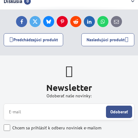
Diskusia
0
Facebook
Twitter
Bluesky
Pinterest
Reddit
LinkedIn
WhatsApp
E-
mail
Predchádzajúci produkt
Nasledujúci produkt
Newsletter
Odoberať naše novinky:
Odoberať
Chcem sa prihlásiť k odberu noviniek e-mailom