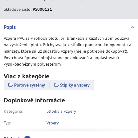
Skladové číslo:
PS000121
Popis
Vzpera PVC sa v rohoch plotu, pri bránkach a každých 25m používa
na vystuženie plotu. Prichytávajú k stĺpiku pomocou komponentu a
manžety, ktoré sú už súčasťou vzpery (nie je potrebné dokupovať).
Povrchová úprava - obojstranne pozinkovaná a poplastovaná
vysokoadhéznym polyesterom.
Viac z kategórie
Plotové systémy
Stĺpiky a vzpery
Doplnkové informácie
Kategória:
Stĺpiky a vzpery
Typ:
Vzpery