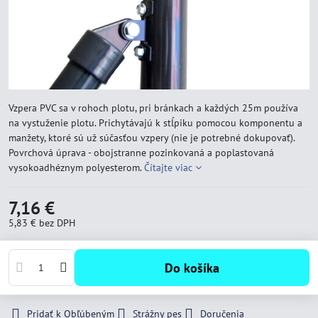
Vzpera PVC sa v rohoch plotu, pri bránkach a každých 25m používa
na vystuženie plotu. Prichytávajú k stĺpiku pomocou komponentu a
manžety, ktoré sú už súčasťou vzpery (nie je potrebné dokupovať).
Povrchová úprava - obojstranne pozinkovaná a poplastovaná
vysokoadhéznym polyesterom.
Čítajte viac
7,16 €
5,83 €
bez DPH
Do košíka
Pridať k Obľúbeným
Strážny pes
Doručenia