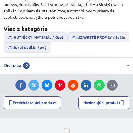
budovy, dopravníky, časti strojov, zábradlia, stĺpiky a široký rozsah
aplikácií v priemysle, stavebníctve, automobilovom priemysle,
spotrebičoch, nábytku a poľnohospodárstve.
Viac z kategórie
HUTNÍCKY MATERIÁL / Oceľ
UZAVRETÉ PROFILY / Jokle
Jokel obdĺžnikový
Diskusia
0
Facebook
Twitter
Bluesky
Pinterest
Reddit
LinkedIn
WhatsApp
E-
mail
Predchádzajúci produkt
Nasledujúci produkt