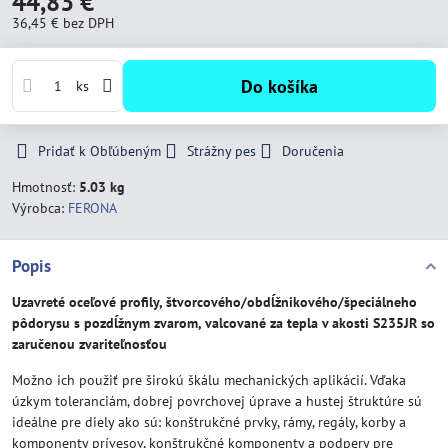
44,83 €
36,45 €
bez DPH
Do košíka
ks
Pridať k Obľúbeným
Strážny pes
Doručenia
Hmotnosť:
5.03 kg
Výrobca:
FERONA
Popis
Uzavreté oceľové profily, štvorcového/obdĺžnikového/špeciálneho
pôdorysu s pozdĺžnym zvarom, valcované za tepla v akosti S235JR so
zaručenou zvariteľnosťou
Možno ich použiť pre širokú škálu mechanických aplikácií. Vďaka
úzkym toleranciám, dobrej povrchovej úprave a hustej štruktúre sú
ideálne pre diely ako sú: konštrukčné prvky, rámy, regály, korby a
komponenty prívesov, konštrukčné komponenty a podpery pre