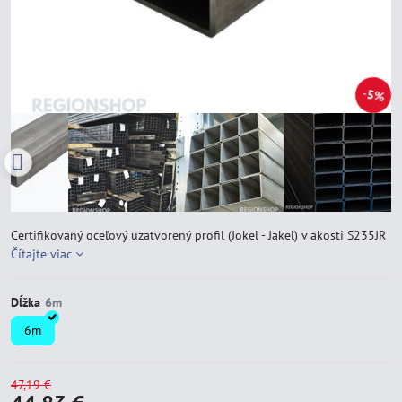
5%
Certifikovaný oceľový uzatvorený profil (Jokel - Jakel) v akosti S235JR
Čítajte viac
Dĺžka
6m
47,19 €