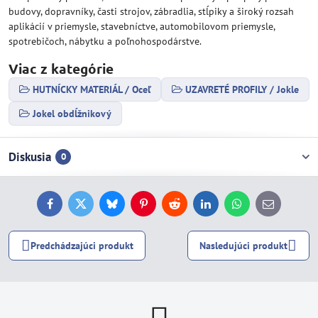
budovy, dopravníky, časti strojov, zábradlia, stĺpiky a široký rozsah
aplikácií v priemysle, stavebníctve, automobilovom priemysle,
spotrebičoch, nábytku a poľnohospodárstve.
Viac z kategórie
HUTNÍCKY MATERIÁL / Oceľ
UZAVRETÉ PROFILY / Jokle
Jokel obdĺžnikový
Diskusia
0
Facebook
Twitter
Bluesky
Pinterest
Reddit
LinkedIn
WhatsApp
E-
mail
Predchádzajúci produkt
Nasledujúci produkt