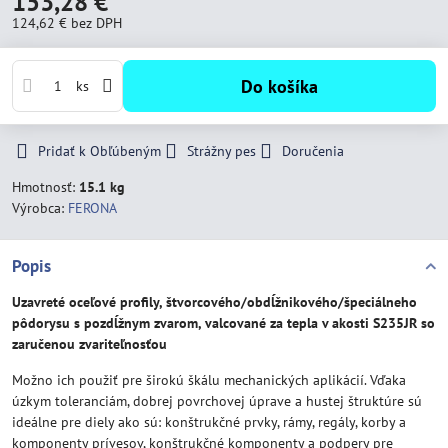
153,28 €
124,62 €
bez DPH
Do košíka
ks
Pridať k Obľúbeným
Strážny pes
Doručenia
Hmotnosť:
15.1 kg
Výrobca:
FERONA
Popis
Uzavreté oceľové profily, štvorcového/obdĺžnikového/špeciálneho
pôdorysu s pozdĺžnym zvarom, valcované za tepla v akosti S235JR so
zaručenou zvariteľnosťou
Možno ich použiť pre širokú škálu mechanických aplikácií. Vďaka
úzkym toleranciám, dobrej povrchovej úprave a hustej štruktúre sú
ideálne pre diely ako sú: konštrukčné prvky, rámy, regály, korby a
komponenty prívesov, konštrukčné komponenty a podpery pre