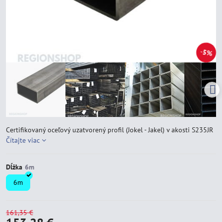
5%
Certifikovaný oceľový uzatvorený profil (Jokel - Jakel) v akosti S235JR
Čítajte viac
Dĺžka
6m
161,35 €