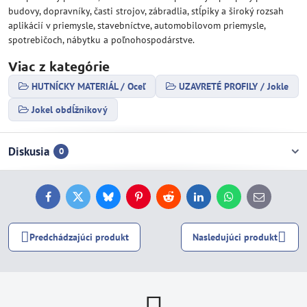
budovy, dopravníky, časti strojov, zábradlia, stĺpiky a široký rozsah
aplikácií v priemysle, stavebníctve, automobilovom priemysle,
spotrebičoch, nábytku a poľnohospodárstve.
Viac z kategórie
HUTNÍCKY MATERIÁL / Oceľ
UZAVRETÉ PROFILY / Jokle
Jokel obdĺžnikový
Diskusia
0
Facebook
Twitter
Bluesky
Pinterest
Reddit
LinkedIn
WhatsApp
E-
mail
Predchádzajúci produkt
Nasledujúci produkt