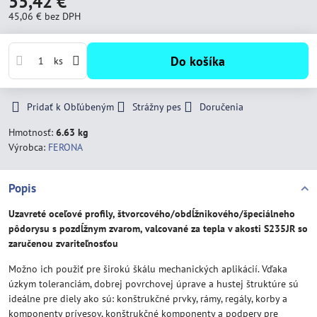
55,42 €
45,06 €
bez DPH
Do košíka
ks
Pridať k Obľúbeným
Strážny pes
Doručenia
Hmotnosť:
6.63 kg
Výrobca:
FERONA
Popis
Uzavreté oceľové profily, štvorcového/obdĺžnikového/špeciálneho
pôdorysu s pozdĺžnym zvarom, valcované za tepla v akosti S235JR so
zaručenou zvariteľnosťou
Možno ich použiť pre širokú škálu mechanických aplikácií. Vďaka
úzkym toleranciám, dobrej povrchovej úprave a hustej štruktúre sú
ideálne pre diely ako sú: konštrukčné prvky, rámy, regály, korby a
komponenty prívesov, konštrukčné komponenty a podpery pre