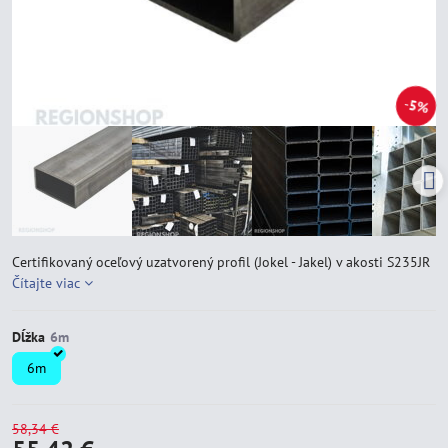
5%
Certifikovaný oceľový uzatvorený profil (Jokel - Jakel) v akosti S235JR
Čítajte viac
Dĺžka
6m
58,34 €