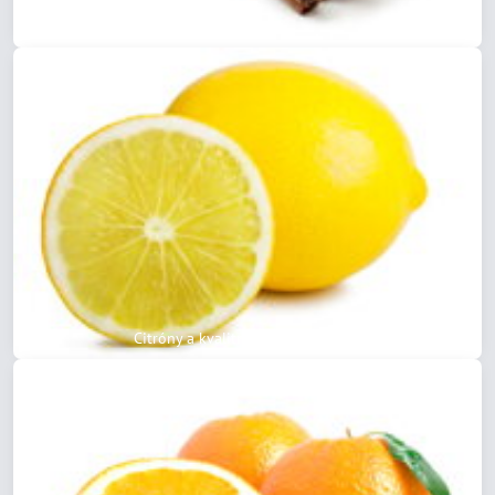
Škorica
Citróny a kvalitné citrónové šťavy