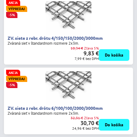
AKCIA
VÝPREDAJ
-5%
ZV. siete z rebr. drôtu 4/150/150/2000/3000mm
Zváraná sieť v štandardnom rozmere 2x3m.
10,34 €
Zľava 5%
9,83 €
Do košíka
7,99 €
bez DPH
AKCIA
VÝPREDAJ
-5%
ZV. siete z rebr. drôtu 6/100/100/2000/3000mm
Zváraná sieť v štandardnom rozmere 2x3m.
32,31 €
Zľava 5%
30,70 €
Do košíka
24,96 €
bez DPH