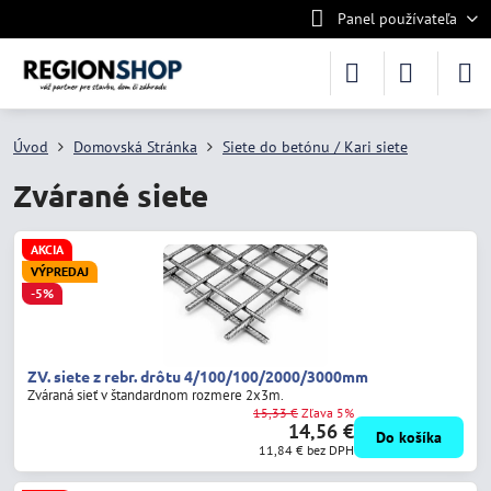
Panel používateľa
Úvod
Domovská Stránka
Siete do betónu / Kari siete
Zvárané siete
AKCIA
VÝPREDAJ
-5%
ZV. siete z rebr. drôtu 4/100/100/2000/3000mm
Zváraná sieť v štandardnom rozmere 2x3m.
15,33 €
Zľava 5%
14,56 €
Do košíka
11,84 €
bez DPH