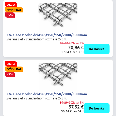
AKCIA
VÝPREDAJ
-5%
ZV. siete z rebr. drôtu 6/150/150/2000/3000mm
Zváraná sieť v štandardnom rozmere 2x3m.
22,07 €
Zľava 5%
20,96 €
Do košíka
17,04 €
bez DPH
AKCIA
VÝPREDAJ
-5%
ZV. siete z rebr. drôtu 8/150/150/2000/3000mm
Zváraná sieť v štandardnom rozmere 2x3m.
39,29 €
Zľava 5%
37,32 €
Do košíka
30,34 €
bez DPH